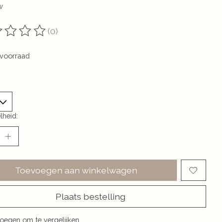
w
(0)
oordeling van dit product is
0
van de 5
voorraad
lheid:
Toevoegen aan winkelwagen
Plaats bestelling
oegen om te vergelijken