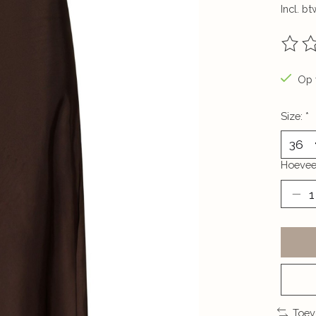
Incl. bt
De be
Op 
Size:
*
Hoevee
Toev