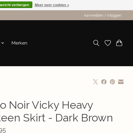
bericht verbergen
Meer over cookies »
Aanmelden / Inloggen
r
Merken
o Noir Vicky Heavy
teen Skirt - Dark Brown
95