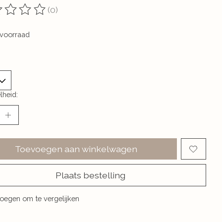
(0)
oordeling van dit product is
0
van de 5
voorraad
lheid:
Toevoegen aan winkelwagen
Plaats bestelling
oegen om te vergelijken