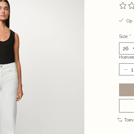
De be
Op 
Size:
*
Hoevee
Toev