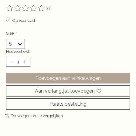
(0)
De beoordeling van dit product is
0
van de 5
Op voorraad
Size:
*
Hoeveelheid:
Toevoegen aan winkelwagen
Aan verlanglijst toevoegen
Plaats bestelling
Toevoegen om te vergelijken