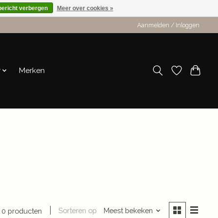
bericht verbergen
Meer over cookies »
Aanmelden / Inloggen
r
Merken
Sorteren op
Meest bekeken
0 producten