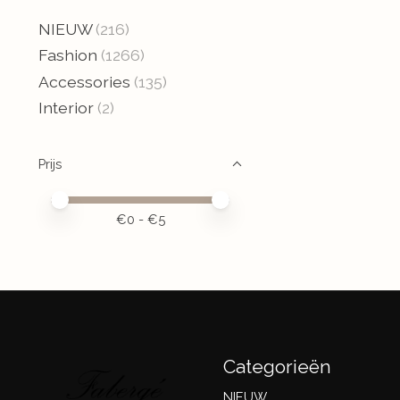
NIEUW
(216)
Fashion
(1266)
Accessories
(135)
Interior
(2)
Prijs
Minimale prijswaarde
Price maximum value
€
0
- €
5
Categorieën
NIEUW