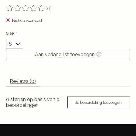
(0)
De beoordeling van dit product is
0
van de 5
Niet op voorraad
Size:
*
Aan verlanglijst toevoegen
Reviews (0)
0
sterren op basis van
0
Je beoordeling toevoegen
beoordelingen